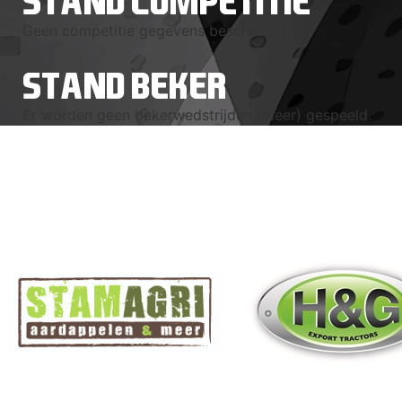
STAND COMPETITIE
Geen competitie gegevens beschikbaar.
STAND BEKER
Er worden geen bekerwedstrijden (meer) gespeeld.