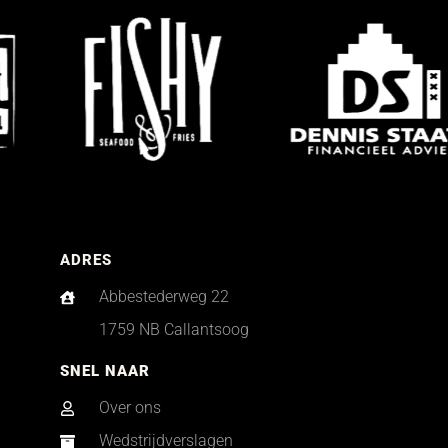
ADRES
Abbestederweg 22
1759 NB Callantsoog
SNEL NAAR
Over ons
Wedstrijdverslagen