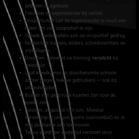
gebaren of agressie.
Feliciteer de tegenstander bij verlies.
Onsportiviteit van de tegenstander is nooit een
reden om zelf onsportief te zijn.
Spreek medespelers aan op onsportief gedrag.
Respecteer trainers, leiders, scheidsrechters en
vrijwilligers.
Douchen: gewenst na training,
verplicht
na
wedstrijd.
Laat kleedkamer en doucheruimte schoon
achter (vegen, trekker gebruiken) — ook bij
uitwedstrijden.
Kosten van gele/rode kaarten zijn voor de
speler zelf.
Seizoen: augustus t/m juni. Meestal
winterstop in januari (soms zaalvoetbal) en in
mei deelname aan toernooien.
Tenue wordt per wedstrijd verstrekt door