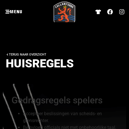
Menu
TERUG NAAR OVERZICHT
HUISREGELS
Gedragsregels spelers
Accepteer beslissingen van scheids- en
grensrechter.
Beïnvloed officials niet met onbehoorlijke taal,