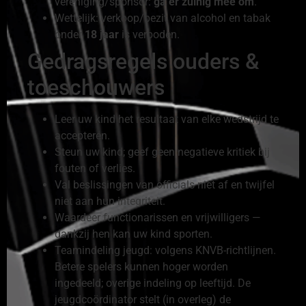
vereniging/sponsor:
ga er zuinig mee om
.
Wettelijk: verkoop/bezit van alcohol en tabak
onder
18 jaar
is verboden.
Gedragsregels ouders &
toeschouwers
Leer uw kind het resultaat van elke wedstrijd te
accepteren.
Steun uw kind; geef geen negatieve kritiek bij
fouten of verlies.
Val beslissingen van officials niet af en twijfel
niet aan hun integriteit.
Waardeer functionarissen en vrijwilligers —
dankzij hen kan uw kind sporten.
Teamindeling jeugd: volgens KNVB-richtlijnen.
Betere spelers kunnen hoger worden
ingedeeld; overige indeling op leeftijd. De
jeugdcoördinator stelt (in overleg) de