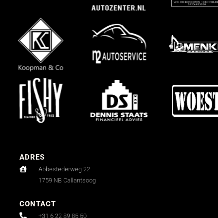
ADRES
Abbestederweg 22
1759 NB Callantsoog
CONTACT
+31 6 22 89 85 50