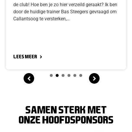
de club! Hoe ben je zo hier verzeild geraakt? Ik ben
door de huidige trainer Bas Steegers gevraagd om
Callantsoog te versterken,…
Lees meer
1
2
3
4
5
6
SAMEN STERK MET
ONZE hoofdsponsors