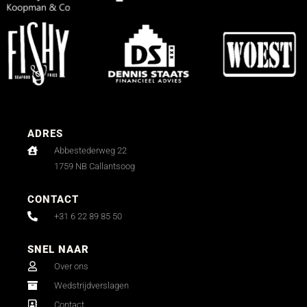
ADRES
Abbestederweg 22
1759 NB Callantsoog
CONTACT
+31 6 22 89 85 50
SNEL NAAR
Over ons
Wedstrijdverslagen
Contact