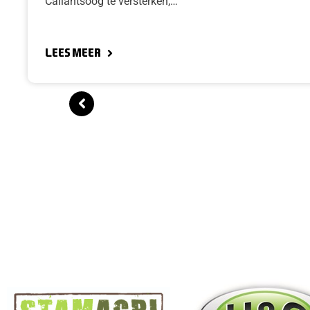
Callantsoog te versterken,…
Lees meer