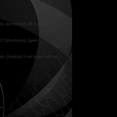
- per minuut, dit is ook incl
VV Callantsoog. (geen
en. Doelpunt 6 en hoger telt niet