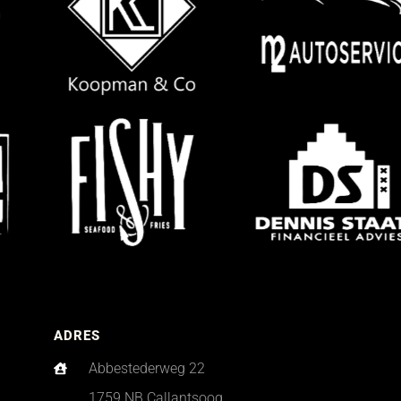
ADRES
Abbestederweg 22
1759 NB Callantsoog