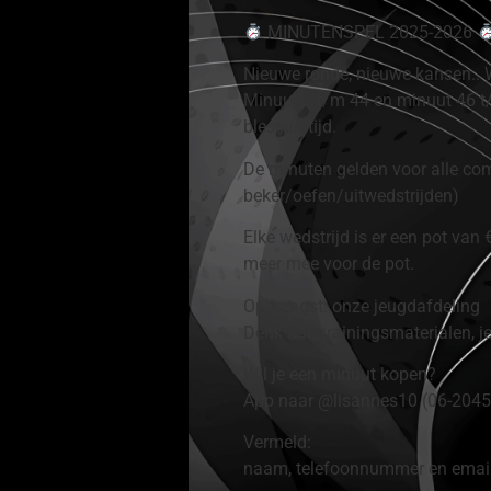
MINUTENSPEL 2025-2026
Nieuwe ronde, nieuwe kansen.. 
Minuut 1 t/m 44 en minuut 46 t/m
blessuretijd.
De minuten gelden voor alle com
beker/oefen/uitwedstrijden)
Elke wedstrijd is er een pot van
meer mee voor de pot.
Opbrengst: onze jeugdafdeling
Denk aan trainingsmaterialen, je
Wil je een minuut kopen?
App naar @lisannes10 (06-20458
Vermeld:
naam, telefoonnummer en emaila