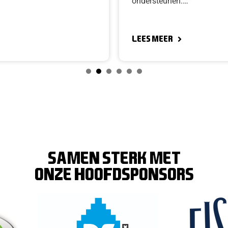
ondersteunen.…
Lees meer
1
2
3
4
5
6
SAMEN STERK MET
ONZE hoofdsponsors