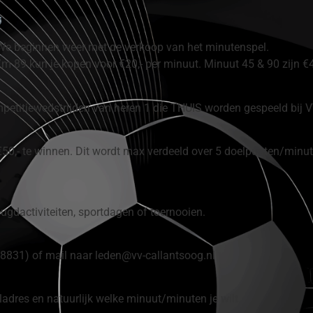
We beginnen weer met de verkoop van het minutenspel.
 89 kun je kopen voor €20,- per minuut. Minuut 45 & 90 zijn €40,
petitiewedstrijden van heren 1 die THUIS worden gespeeld bij 
 €50,- te winnen. Dit wordt max verdeeld over 5 doelpunten/minut
ugdactiviteiten, sportdagen of toernooien.
831) of mail naar leden@vv-callantsoog.nl
dres en natuurlijk welke minuut/minuten je wilt.