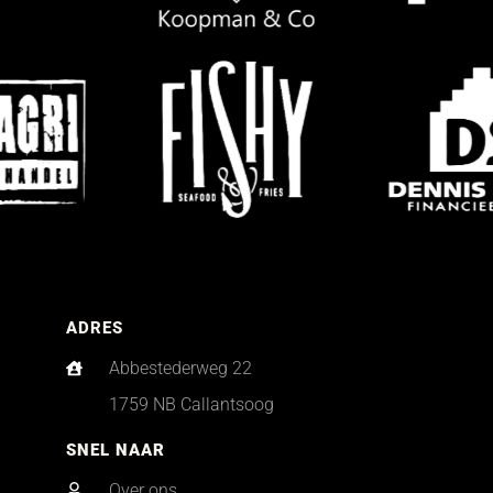
ADRES
Abbestederweg 22
1759 NB Callantsoog
SNEL NAAR
Over ons