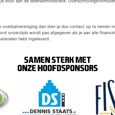
f je door aan de ledenadministratie. Overschrijvingsformulier
re voetbalvereniging dan dien je dus contact op te nemen m
ord onzerzijds wordt pas afgegeven als je aan alle financi
aterialen hebt ingeleverd.
SAMEN STERK MET
ONZE hoofdsponsors