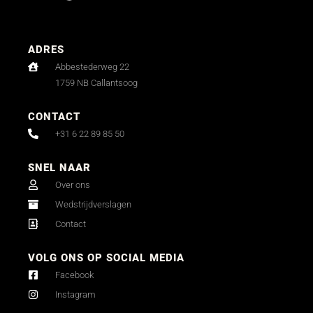
ADRES
Abbestederweg 22
1759 NB Callantsoog
CONTACT
+31 6 22 89 85 50
SNEL NAAR
Over ons
Wedstrijdverslagen
Contact
VOLG ONS OP SOCIAL MEDIA
Facebook
Instagram