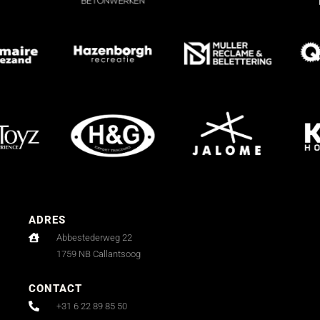
ADRES
Abbestederweg 22
1759 NB Callantsoog
CONTACT
+31 6 22 89 85 50